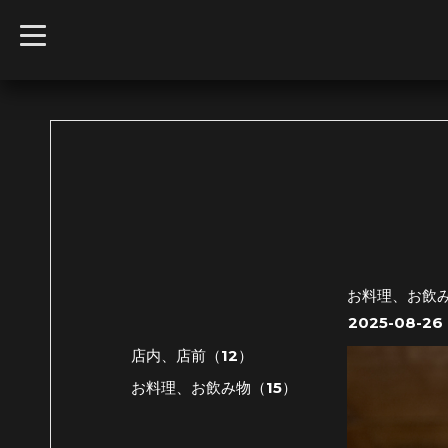
t
o
g
g
l
e
n
a
v
i
g
a
t
i
o
n
お料理、お飲
2025-08-26 
店内、店前（12）
お料理、お飲み物（15）