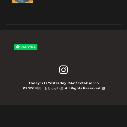
Today:
21
/ Yesterday:
242
/ Total:
41558
©2026
神田 おせっかい屋
. All Rights Reserved.