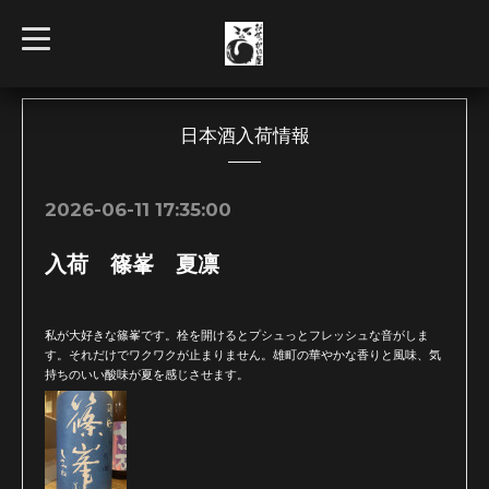
t
o
g
g
l
e
n
日本酒入荷情報
a
v
i
g
2026-06-11 17:35:00
a
t
i
入荷 篠峯 夏凛
o
n
私が大好きな篠峯です。栓を開けるとプシュっとフレッシュな音がしま
す。それだけでワクワクが止まりません。雄町の華やかな香りと風味、気
持ちのいい酸味が夏を感じさせます。