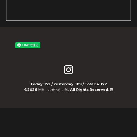
Today:
152
/ Yesterday:
109
/ Total:
41172
©2026
神田 おせっかい屋
. All Rights Reserved.