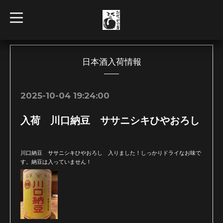
t
o
g
g
l
e
n
日本酒入荷情報
a
v
i
g
2025-10-04 19:24:00
a
t
i
入荷 川口納豆 ササニシキひやおろし
o
n
川口納豆 ササニシキひやおろし 入りました！しっかりドライなお味で
す。納豆は入っていません！