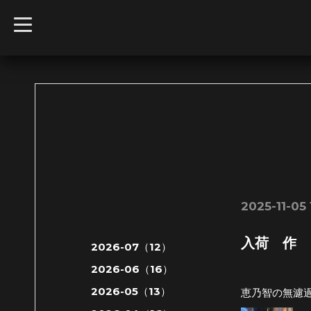
t
o
g
g
l
e
n
a
v
i
g
a
t
i
o
n
2025-11-05 
入荷 作 
2026-07（12）
2026-06（16）
2026-05（13）
恵乃智の無濾