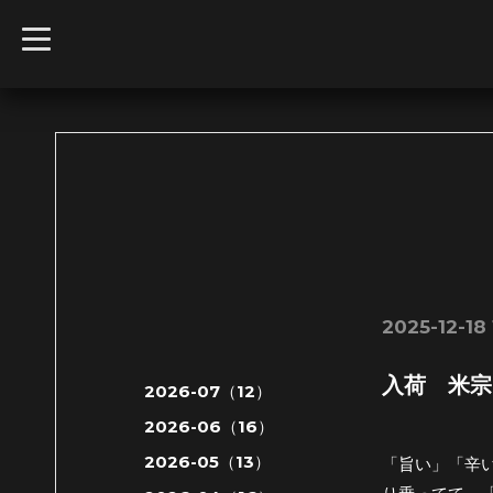
t
o
g
g
l
e
n
a
v
i
g
a
t
i
o
n
2025-12-18 
入荷 米宗
2026-07（12）
2026-06（16）
2026-05（13）
「旨い」「辛