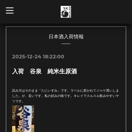
t
o
g
g
l
e
n
日本酒入荷情報
a
v
i
g
2025-12-24 18:22:00
a
t
i
入荷 谷泉 純米生原酒
o
n
読み方はそのまま「たにいずみ」です。ラベルに惹かれてジャケ買いしま
した。が、旨いです。私の好みの味です。キレイでスルスル飲みやすいヤ
ツです。