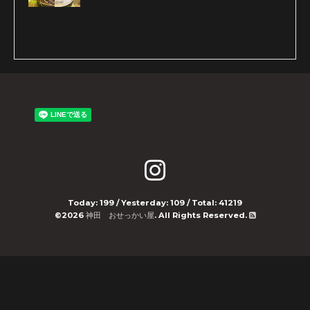
Today:
199
/ Yesterday:
109
/ Total:
41219
©2026
神田 おせっかい屋
. All Rights Reserved.