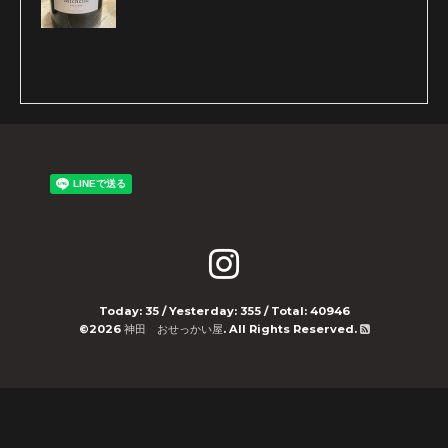
Today:
35
/ Yesterday:
355
/ Total:
40946
©2026
神田 おせっかい屋
. All Rights Reserved.