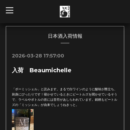
t
o
g
g
l
e
n
日本酒入荷情報
a
v
i
g
2026-03-28 17:57:00
a
t
i
入荷 Beaumichelle
o
n
「ボーミッシェル」と読みます。まるで白ワインのように酸味が際立ち、
刺身にぴったりです！寝かせているときにビートルズを聞かせているそう
で、ラベルやボトルの首には音符があしらわれています。銘柄もビートル
ズの「ミッシェル」が由来でしょうねきっと。