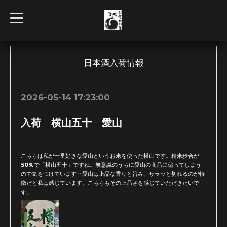
t
o
g
g
l
e
n
日本酒入荷情報
a
v
i
g
2026-05-14 17:23:00
a
t
i
入荷 横山五十 愛山
o
n
こちらは私が一番好きな愛山というお米を使った横山です。精米歩合が
50%で「横山五十」ですね。無意識のうちに愛山の商品に偏ってしまう
ので気をつけています‥愛山は上品な香りと旨み、サラッと切れるのが特
徴だと私は感じています。こちらもその上品さを感じていただきたいで
す。