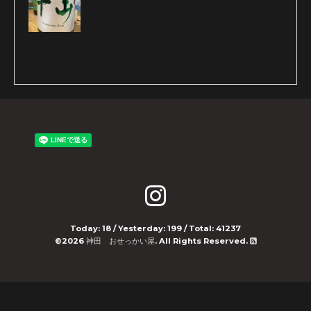
Today:
18
/ Yesterday:
199
/ Total:
41237
©2026
神田 おせっかい屋
. All Rights Reserved.