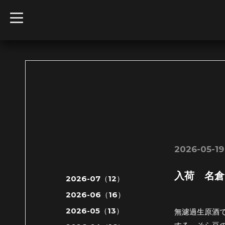
t
o
g
g
l
e
n
a
v
i
g
a
t
i
o
n
2026-05-19 
入荷 名倉山
2026-07（12）
2026-06（16）
2026-05（13）
無濾過生原酒